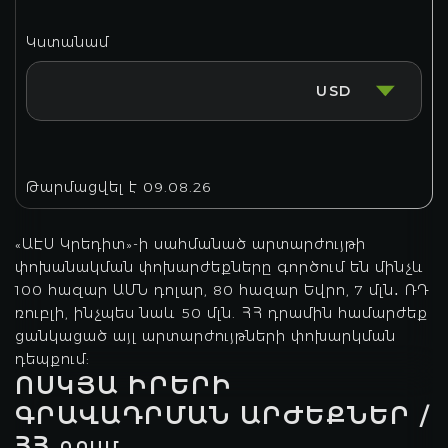
Կստանամ
USD
Թարմացվել է
09.08.26
«ԱԷՍ Կրեդիտ»-ի սահմանած արտարժույթի
փոխանակման փոխարժեքները գործում են մինչև
100 հազար ԱՄՆ դոլար, 80 հազար Եվրո, 7 մլն․ ՌԴ
ռուբլի, ինչպես նաև 50 մլն. ՀՀ դրամին համարժեք
ցանկացած այլ արտարժույթների փոխարկման
դեպքում:
ՈՍԿՅԱ ԻՐԵՐԻ
ԳՐԱՎԱԴՐՄԱՆ ԱՐԺԵՔՆԵՐ /
ՀՀ