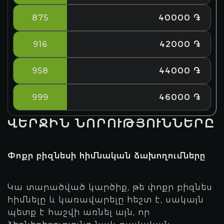
875
40000 ֏
916
42000 ֏
958
44000 ֏
999
46000 ֏
ՎԵՐՋԻՆ ՆՈՐՈՒԹՅՈՒՆՆԵՐԸ
Փոքր բիզնեսի հիմնական ձախողումները
Կա տարածված կարծիք, թե փոքր բիզնես
հիմնելը և կառավարելը հեշտ է, սակայն
պետք է հաշվի առնել այն, որ