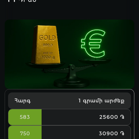
ԴՐԱՄ
Հարգ
1 գրամի արժեք
583
25600 ֏
750
30900 ֏