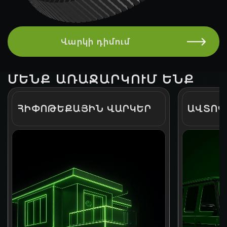
Վարկի դիմում
ՄԵՆՔ ԱՌԱՋԱՐԿՈՒՄ ԵՆՔ
ՀԻՓՈԹԵՔԱՅԻՆ ՎԱՐԿԵՐ
ԱՎՏՈՎ