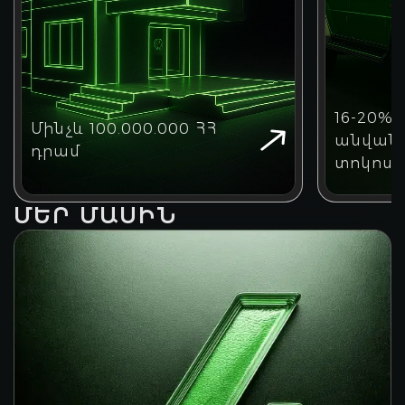
16-20%
Մինչև 100.000.000 ՀՀ
անվան
դրամ
տոկոսա
ՄԵՐ ՄԱՍԻՆ