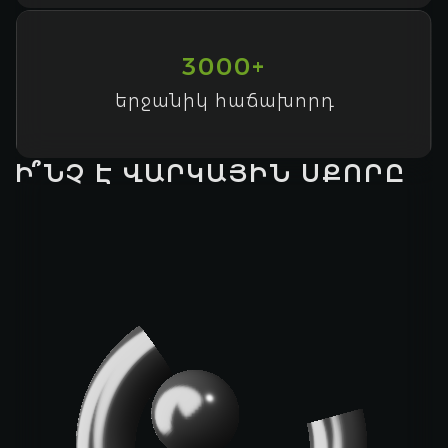
3000+
երջանիկ հաճախորդ
Ի՞ՆՉ Է ՎԱՐԿԱՅԻՆ ՍՔՈՐԸ