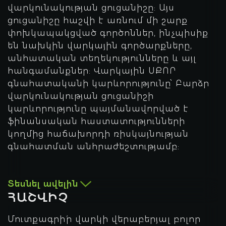
վարկունակության ցուցանիշը: Այս
ցուցանիշը հաշվի է առնում մի շարք
փոխկապակցված գործոններ, ինչպիսիք
են նախկին վարկային գործարքները,
անհատական տեղեկությունները և այլ
հանգամանքներ: Վարկային ՍՔՈՐ
գնահատականի կարևորությունը՝ Բարձր
վարկունակության ցուցանիշի
կարևորությունը պայմանավորված է
ֆինանսական հաստատությունների
կողմից հաճախորդի ռիսկայնության
գնահատման անհրաժեշտությամբ:
Յուրաքանչյուր գնահատման համակարգ
ունի իր սանդղակը, և որքան մոտ է
Տեսնել ավելին
հաճախորդի միավորը վերին շեմին,
ՀԱՇՎԻՉ
այնքան մեծ է ֆինանսավորում ստանալու
հավանականությունը:
Մուտքագրիˊր վարկի վերաբերյալ բոլոր