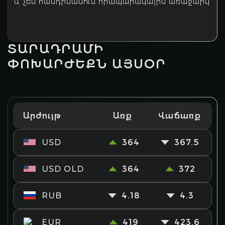
և չեն հանդիսանում հրապարակային առաջարկ
ՏԱՐԱԴՐԱՄԻ
ՓՈԽԱՐԺԵՔՆ ԱՅՍՕՐ
Արժույթ
Առք
Վաճառք
USD
364
367.5
USD OLD
364
372
RUB
4.18
4.3
EUR
419
423.6