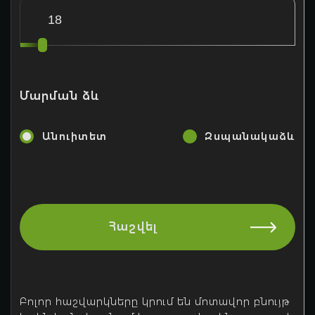
Կրճատել տրված
երաշխավորությունները
Մարել ժամկետանց պարտքերը։
Մարման ձև
Անուիտետ
Զսպանակաձև
Հաշվել
Բոլոր հաշվարկները կրում են մոտավոր բնույթ