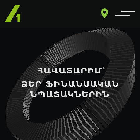
ՀԱՎԱՏԱՐԻՄ`
ՁԵՐ ՖԻՆԱՆՍԱԿԱՆ
ՆՊԱՏԱԿՆԵՐԻՆ